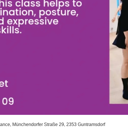
dance, Münchendorfer Straße 29, 2353 Guntramsdorf