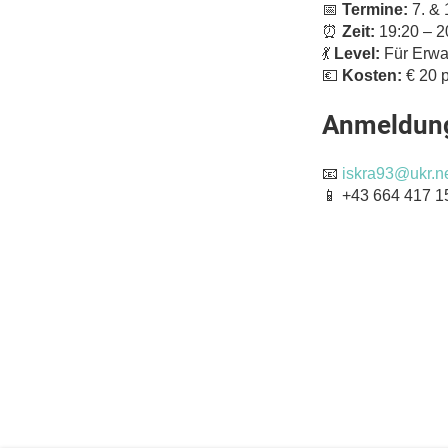
📅
Termine:
7. & 
⏰
Zeit:
19:20 – 2
💃
Level:
Für Erwa
💶
Kosten:
€ 20 p
Anmeldun
📧
iskra93@ukr.n
📱 +43 664 417 1