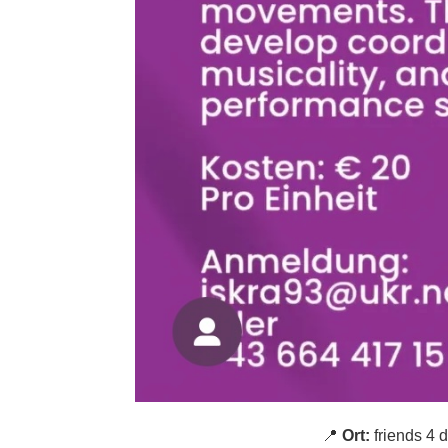
📍
Ort:
friends 4 