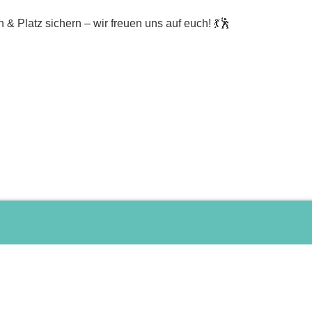
 & Platz sichern – wir freuen uns auf euch! 💃🕺
© friends 4 dance