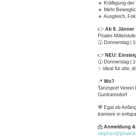
🔹 Kräftigung der
🔹 Mehr Beweglic
🔹 Ausgleich, Fo
👉
Ab 8. Jänner
Pilates Mittelstufe
🕡 Donnerstag | 
👉
NEU: Einstei
🕢 Donnerstag | 
✨ ideal für alle,
📍
Wo?
Tanzsport Verein
Guntramsdorf
💬 Egal ob Anfäng
trainiere in ents
📩
Anmeldung & I
stephan@pilatesl